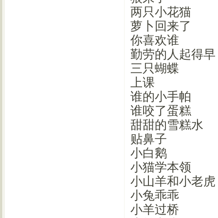
两只小花猫
萝卜回来了
你喜欢谁
勤劳的人起得早
三只蝴蝶
上课
谁的小手帕
谁咬了蛋糕
甜甜的雪糕水
贴鼻子
小白鹅
小猫学本领
小山羊和小老虎
小兔乖乖
小羊过桥