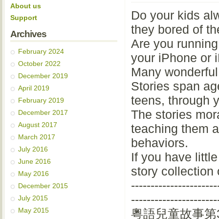
About us
Do your kids al
Support
they bored of t
Archives
Are you running 
February 2024
your iPhone or 
October 2022
Many wonderful 
December 2019
Stories span ag
April 2019
teens, through 
February 2019
The stories mor
December 2017
August 2017
teaching them a
March 2017
behaviors.
July 2016
If you have litt
June 2016
story collection
May 2016
----------------------
December 2015
----------------------
July 2015
May 2015
粵語兒童故事第