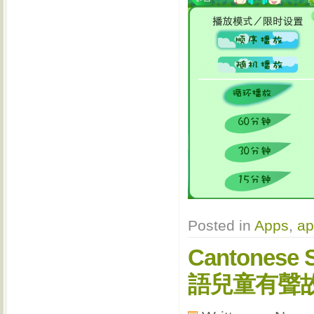
Posted in
Apps
,
ap
Cantonese S
語兒童有聲