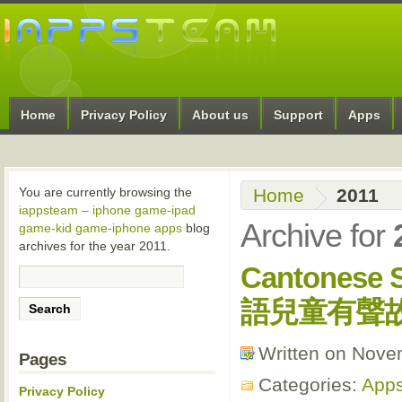
Home
Privacy Policy
About us
Support
Apps
Home
2011
You are currently browsing the
iappsteam – iphone game-ipad
Archive for
game-kid game-iphone apps
blog
archives for the year 2011.
Cantonese S
語兒童有聲
Written on Nove
Pages
Categories:
App
Privacy Policy