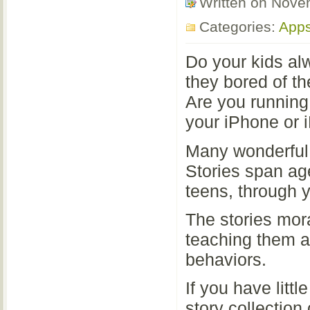
Written on Nove
Categories:
App
Do your kids al
they bored of t
Are you running 
your iPhone or 
Many wonderful 
Stories span ag
teens, through 
The stories mor
teaching them a
behaviors.
If you have litt
story collection