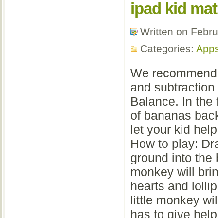
ipad kid ma
Written on Febr
Categories:
App
We recommend th
and subtraction
Balance. In the f
of bananas back
let your kid hel
How to play: Dr
ground into the 
monkey will bring
hearts and lolli
little monkey wi
has to give hel